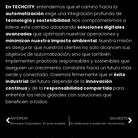
En TECHCITY
, entendemos que el camino hacia la
automatización
exige una integración profunda de
tecnología y sostenibilidad
. Nos comprometemos a
liderar este cambio adoptando
soluciones digitales
avanzadas
que optimizan nuestras operaciones y
minimizan nuestro impacto ambiental
. Nuestra misión
es asegurar que nuestros clientes no solo alcancen sus
objetivos de automatización, sino que también
implementen prácticas responsables y sostenibles que
aseguren un crecimiento constante hacia un futuro más
verde y conectado. Creemos firmemente que el
éxito
industrial
del futuro depende de la
innovación
continua
y de la
responsabilidad compartida
para
enfrentar los retos globales con soluciones que
beneficien a todos.
ANTERIOR
SIGUIENTE
Bienestar Corporativo: El arma invisible que dispara la productividad de tu empresa
De tradicional a poderoso: revoluciona el Marketing de tu PYME con Inteligencia Artificial.