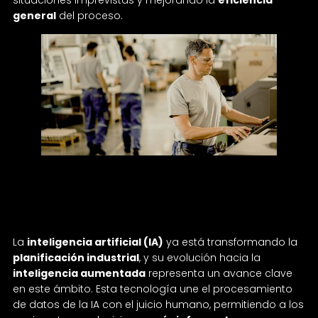
situaciones imprevistas y mejorando la
eficiencia
general
del proceso.
Inteligencia aumentada para optimizar la
toma de decisiones
La
inteligencia artificial (IA)
ya está transformando la
planificación industrial
, y su evolución hacia la
inteligencia aumentada
representa un avance clave
en este ámbito. Esta tecnología une el procesamiento
de datos de la IA con el juicio humano, permitiendo a los