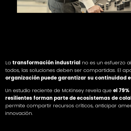
2. Colaboración empresarial: re
construye en red
La
transformación industrial
no es un esfuerzo ai
todos, las soluciones deben ser compartidas. El a
organización puede garantizar su continuidad en
Un estudio reciente de McKinsey revela que
el 79%
resilientes forman parte de ecosistemas de col
permite compartir recursos críticos, anticipar am
innovación.
¿Qué implica esto?