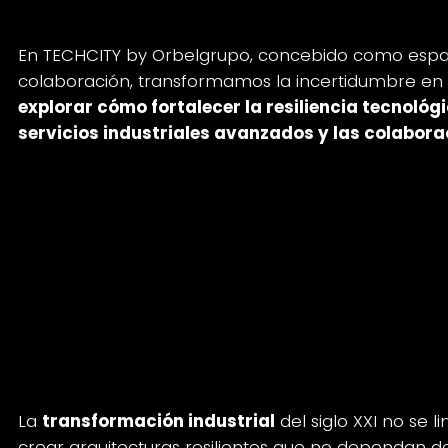
Una pausa obligada que abre lo
En TECHCITY by Orbelgrupo, concebido como espaci
colaboración, transformamos la incertidumbre en 
explorar cómo fortalecer la resiliencia tecnológi
servicios industriales avanzados y las colabor
3 claves para construir resilien
colaboración
1. Infraestructuras híbridas: di
prueba de fallos
La
transformación industrial
del siglo XXI no se l
crear arquitecturas resilientes que no dependan d