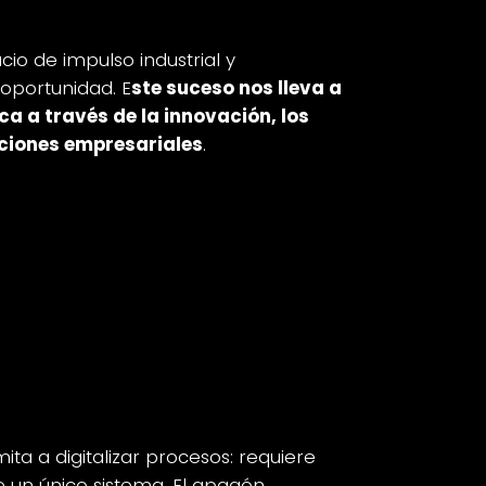
s ojos
o de impulso industrial y
oportunidad. E
ste suceso nos lleva a
ca a través de la innovación, los
aciones empresariales
.
cia tecnológica desde la
señar una industria a
imita a digitalizar procesos: requiere
e un único sistema. El apagón